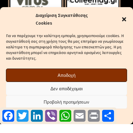
Διαχείριση Συγκατάθεσης
Cookies
Για να παρέχουμε την καλύτερη εμπειρία, χρησιμοποιούμε cookies. Η
συγκατάθεσή σας στη χρήση τους θα μας επιτρέψει να γνωρίσουμε
καλύτερα τη συμπεριφορά πλοήγησης των επιεσκεπτών μας. Η μη
συγκατάθεση μπορεί να επηρεάσει αρνητικά ορισμένες λειτουργίες
και δυνατότητες.
ΕΝΔΙΑΦΈΡΕΣΤΕ ΓΙΑ ΔΙΑΦΉΜΙΣΗ
ΠΟΛΙΤΙΚΉ ΑΠΟΡΡΉΤΟΥ
Αποδοχή
ΠΟΛΙΤΙΚΉ COOKIES (ΕΕ)
ΔΉΛΩΣΗ ΣΥΜΜΌΡΦΩΣΗΣ (2018/334)
Δεν αποδέχομαι
ΕΠΙΚΟΙΝΩΝΊΑ
Προβολή προτιμήσεων
ΣΤΕΊΛΤΕ ΔΕΛΤΊΑ ΤΎΠΟΥ ΤΗΣ ΕΤΑΙΡΕΊΑΣ ΣΑΣ
Facebook
Twitter
LinkedIn
Viber
WhatsApp
Email
Print
Μοιραστ
Πολιτική Cookies
Πολιτική Απορρήτου