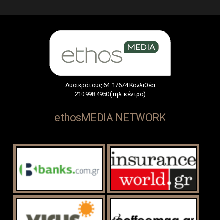
Λυσικράτους 64, 17674 Καλλιθέα
210 998 4950 (τηλ. κέντρο)
ethosMEDIA NETWORK