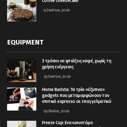
Coffee cheesecake
15 Ιουλίου, 2026
EQUIPMENT
3 τρόποι να φτιάξεις καφέ, χωρίς τη
χρήση ενέργειας
29 Ιουνίου, 2026
Home Barista: Τα τρία «έξυπνα»
gadgets που μεταμορφώνουν τον
σπιτικό espresso σε επαγγελματικό
29 Μαΐου, 2026
Freeze Cup: Eνα καινοτόμο