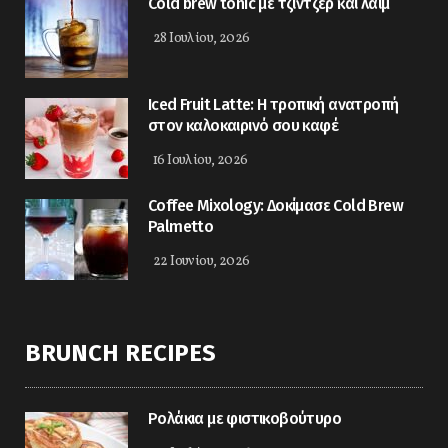
Cold brew tonic με τζίντζερ και λάιμ
28 Ιουλίου, 2026
Iced Fruit Latte: Η τροπική ανατροπή
στον καλοκαιρινό σου καφέ
16 Ιουλίου, 2026
Coffee Mixology: Δοκίμασε Cold Brew
Palmetto
22 Ιουνίου, 2026
BRUNCH RECIPES
Ρολάκια με φιστικοβούτυρο