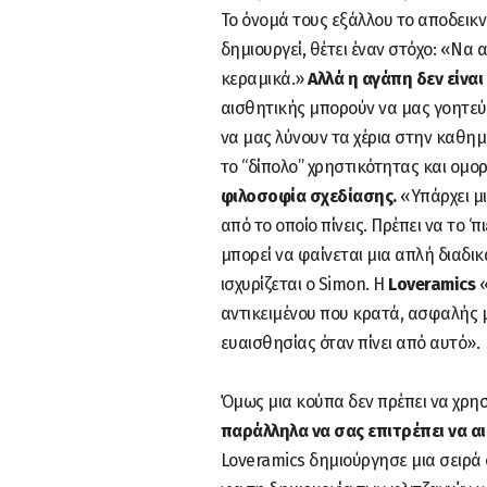
Το όνομά τους εξάλλου το αποδεικν
δημιουργεί, θέτει έναν στόχο: «Nα 
κεραμικά.»
Αλλά η αγάπη δεν είνα
αισθητικής μπορούν να μας γοητεύ
να μας λύνουν τα χέρια στην καθημε
το “δίπολο” χρηστικότητας και ομο
φιλοσοφία σχεδίασης.
«Υπάρχει μι
από το οποίο πίνεις. Πρέπει να το ‘π
μπορεί να φαίνεται μια απλή διαδικ
ισχυρίζεται ο Simon.
Η
Loveramics
«
αντικειμένου που κρατά, ασφαλής μ
ευαισθησίας όταν πίνει από αυτό».
Όμως μια κούπα δεν πρέπει να χρησ
παράλληλα να σας επιτρέπει να αι
Loveramics δημιούργησε μια σειρά