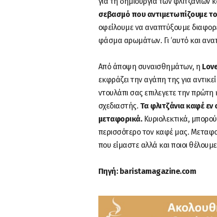
για τη δημιουργία των φλιτζανιών κ
σεβασμό που αντιμετωπίζουμε το 
οφείλουμε να αναπτύξουμε διαφορε
φάσμα αρωμάτων. Γι ‘αυτό και αναπ
Από άποψη συναισθημάτων, η
Lov
εκφράζει την αγάπη της για αντικεί
ντουλάπι σας επιλεγετε την πρώτη
σχεδιαστής.
Τα φλιτζάνια καφέ εν 
μεταφορικά.
Κυριολεκτικά, μπορού
περισσότερο τον καφέ μας. Μεταφο
που είμαστε αλλά και ποιοι θέλουμε
Πηγή: baristamagazine.com