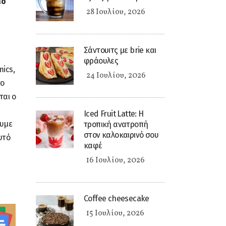
ιο
28 Ιουλίου, 2026
Σάντουιτς με brie και
φράουλες
ics,
24 Ιουλίου, 2026
το
ται ο
Iced Fruit Latte: Η
ουμε
τροπική ανατροπή
στον καλοκαιρινό σου
υτό
καφέ
16 Ιουλίου, 2026
Coffee cheesecake
15 Ιουλίου, 2026