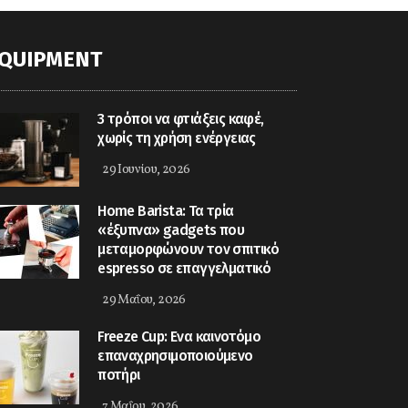
QUIPMENT
3 τρόποι να φτιάξεις καφέ,
χωρίς τη χρήση ενέργειας
29 Ιουνίου, 2026
Home Barista: Τα τρία
«έξυπνα» gadgets που
μεταμορφώνουν τον σπιτικό
espresso σε επαγγελματικό
29 Μαΐου, 2026
Freeze Cup: Eνα καινοτόμο
επαναχρησιμοποιούμενο
ποτήρι
7 Μαΐου, 2026