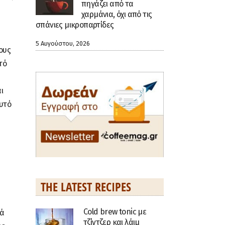
πηγάζει από τα
χαρμάνια, όχι από τις
σπάνιες μικροπαρτίδες
5 Αυγούστου, 2026
ους
τό
ι
Αυτό
THE LATEST RECIPES
Cold brew tonic με
ρά
τζίντζερ και λάιμ