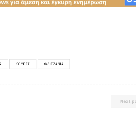
Ά
ΚΟΎΠΕΣ
ΦΛΙΤΖΆΝΙΑ
Next p