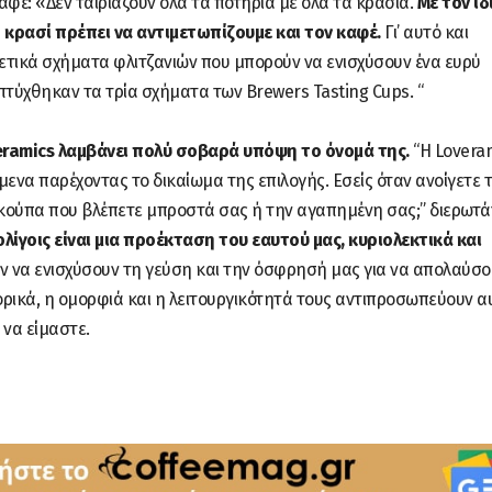
αφέ: «Δεν ταιριάζουν όλα τα ποτήρια με όλα τα κρασιά.
Με τον ίδ
κρασί πρέπει να αντιμετωπίζουμε και τον καφέ.
Γι’ αυτό και
τικά σχήματα φλιτζανιών που μπορούν να ενισχύσουν ένα ευρύ
τύχθηκαν τα τρία σχήματα των Brewers Tasting Cups. “
eramics λαμβάνει πολύ σοβαρά υπόψη το όνομά της.
“Η Loveram
μενα παρέχοντας το δικαίωμα της επιλογής. Εσείς όταν ανοίγετε 
 κούπα που βλέπετε μπροστά σας ή την αγαπημένη σας;” διερωτά
ολίγοις είναι μια προέκταση του εαυτού μας, κυριολεκτικά και
ν να ενισχύσουν τη γεύση και την όσφρησή μας για να απολαύσ
ρικά, η ομορφιά και η λειτουργικότητά τους αντιπροσωπεύουν α
 να είμαστε.