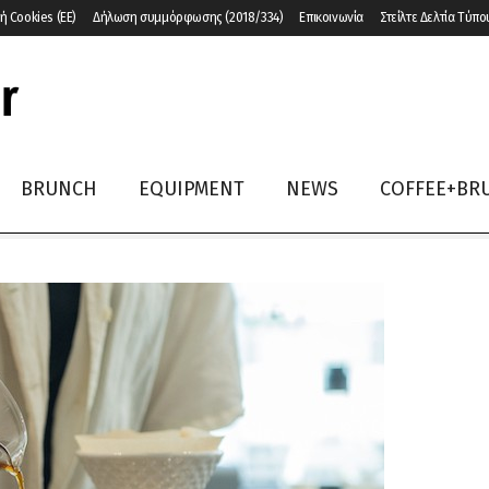
ή Cookies (ΕΕ)
Δήλωση συμμόρφωσης (2018/334)
Επικοινωνία
Στείλτε Δελτία Τύπο
BRUNCH
EQUIPMENT
NEWS
COFFEE+BR