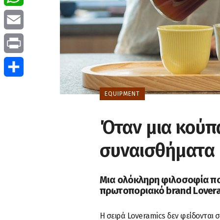
WhatsApp
Email
Print
Μοιραστείτε
EQUIPMENT
Όταν μια κούπ
συναισθήματα
Μια ολόκληρη φιλοσοφία που
πρωτοποριακό brand Lovera
Η σειρά Loveramics δεν φείδονται σ