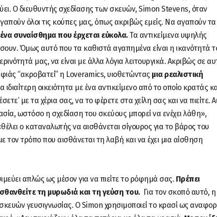
ύει.
Ο διευθυντής σχεδίασης των σκευών, Simon Stevens, όταν
αγαπούν όλοι τις κούπες μας, όπως ακριβώς εμείς. Να αγαπούν τα
ι ένα συναίσθημα που έρχεται εύκολα.
Τα αντικείμενα υψηλής
σουν. Όμως αυτό που τα καθιστά αγαπημένα είναι η ικανότητά τ
ρινότητά μας, να είναι με άλλα λόγια λειτουργικά. Ακριβώς σε αυ
ρφιάς “ακροβατεί” η Loveramics, υιοθετώντας
μια ρεαλιστική
α ιδιαίτερη οικειότητα με ένα αντικείμενο από το οποίο κρατάς κα
ιέσετε’ με τα χέρια σας, να το φέρετε στα χείλη σας και να πιείτε. 
ασία, ωστόσο η σχεδίαση του σκεύους μπορεί να ενέχει λάθη»,
θέλει ο καταναλωτής να αισθάνεται σίγουρος για το βάρος του
ε τον τρόπο που αισθάνεται τη λαβή και να έχει μια αίσθηση
ιμεύει απλώς ως μέσον για να πιείτε το ρόφημά σας.
Πρέπει
σθανθείτε τη μυρωδιά και τη γεύση του.
Για τον σκοπό αυτό, η
 σκευών γευσιγνωσίας. Ο Simon χρησιμοποιεί το κρασί ως αναφο