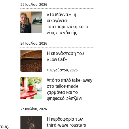
29 Ιουλίου, 2026
«Το Μάννα» , η
οικογένεια
Τσατσαρωνάκη και ο
νέος επενδυτής
24 Ιουλίου, 2026
Η επανάσταση του
«Low Caf»
4 Αυγούστου, 2026
Από το απλό take-away
στα tailor-made
χαρμάνια και το
ψηφιακό φλιτζάνι
27 Ιουλίου, 2026
Η κερδοφορία των
third-wave roasters
τους.