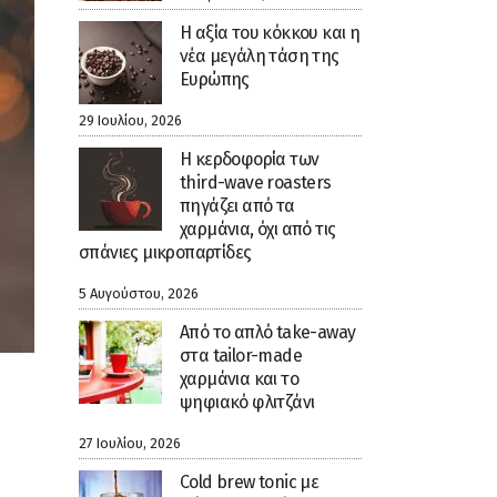
H αξία του κόκκου και η
νέα μεγάλη τάση της
Ευρώπης
29 Ιουλίου, 2026
Η κερδοφορία των
third-wave roasters
πηγάζει από τα
χαρμάνια, όχι από τις
σπάνιες μικροπαρτίδες
5 Αυγούστου, 2026
Από το απλό take-away
στα tailor-made
χαρμάνια και το
ψηφιακό φλιτζάνι
27 Ιουλίου, 2026
Cold brew tonic με