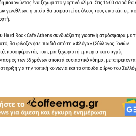
μιουργώντας ένα ξεχωριστό γιορτινό κλίμα. Στις 14:00 σειρά θα έ
ν γενεθλίων, η οποία θα μοιραστεί σε όλους τους επισκέπτες, π
ορτή.
ου Hard Rock Cafe Athens συνδυάζει τη γιορτινή ατμόσφαιρα με τ
υτό, θα φιλοξενήσει παιδιά από τη «Φλόγα» (Σύλλογος Γονιών
), προσφέροντάς τους μια ξεχωριστή εμπειρία και στιγμές
εορτασμός των 55 χρόνων αποκτά ουσιαστικό νόημα, μετατρέποντα
τήριξη για την τοπική κοινωνία και το σπουδαίο έργο του Συλλό