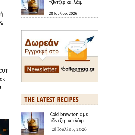
τζίντζερ και λάιμ
28 Ιουλίου, 2026
κή
ς,
 OUT
ock
ι
THE LATEST RECIPES
Cold brew tonic με
τζίντζερ και λάιμ
28 Ιουλίου, 2026