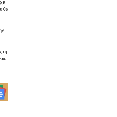
χει
ου θα
ην
ς τη
γου.