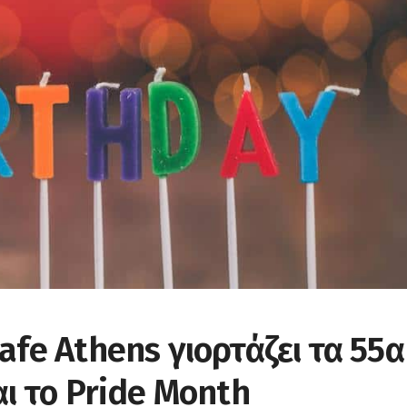
afe Athens γιορτάζει τα 55α
αι το Pride Month