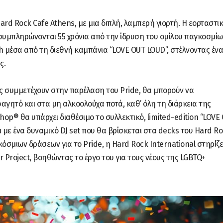
ard Rock Cafe Athens, με μια διπλή, λαμπερή γιορτή. Η εορταστι
μπληρώνονται 55 χρόνια από την ίδρυση του ομίλου παγκοσμίω
h μέσα από τη διεθνή καμπάνια “LOVE OUT LOUD”, στέλνοντας ένα
ς.
σες συμμετέχουν στην παρέλαση του Pride, θα μπορούν να
ητό και στα μη αλκοολούχα ποτά, καθ’ όλη τη διάρκεια της
Shop® θα υπάρχει διαθέσιμο το συλλεκτικό, limited-edition “LOVE
ι με ένα δυναμικό DJ set που θα βρίσκεται στα decks του Hard R
γκόσμιων δράσεων για το Pride, η Hard Rock International στηρίζε
 Project, βοηθώντας το έργο του για τους νέους της LGBTQ+