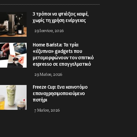
3 τρόποι να φτιάξεις καφέ,
χωρίς τη χρήση ενέργειας
29 Ιουνίου, 2026
Home Barista: Τα τρία
«έξυπνα» gadgets που
μεταμορφώνουν τον σπιτικό
espresso σε επαγγελματικό
29 Μαΐου, 2026
Freeze Cup: Eνα καινοτόμο
επαναχρησιμοποιούμενο
ποτήρι
7 Μαΐου, 2026