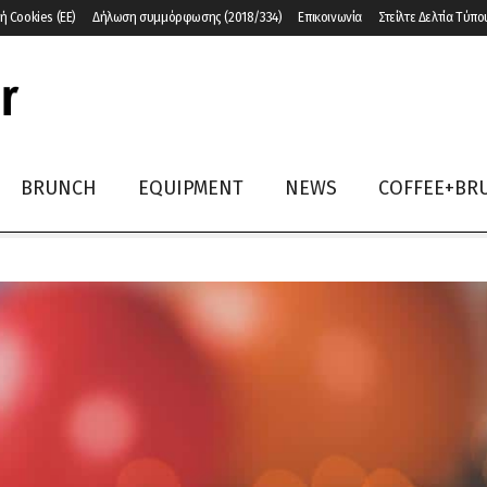
ή Cookies (ΕΕ)
Δήλωση συμμόρφωσης (2018/334)
Επικοινωνία
Στείλτε Δελτία Τύπο
BRUNCH
EQUIPMENT
NEWS
COFFEE+BR