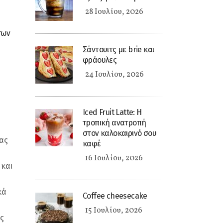
28 Ιουλίου, 2026
των
Σάντουιτς με brie και
φράουλες
24 Ιουλίου, 2026
Iced Fruit Latte: Η
τροπική ανατροπή
στον καλοκαιρινό σου
ας
καφέ
16 Ιουλίου, 2026
 και
κά
Coffee cheesecake
15 Ιουλίου, 2026
ς