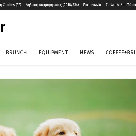
ή Cookies (ΕΕ)
Δήλωση συμμόρφωσης (2018/334)
Επικοινωνία
Στείλτε Δελτία Τύπο
BRUNCH
EQUIPMENT
NEWS
COFFEE+BR