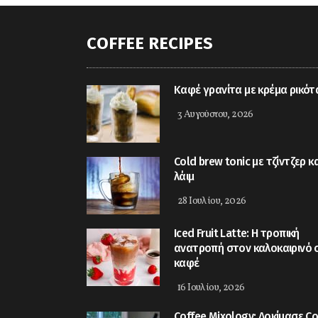
COFFEE RECIPES
Kαφέ γρανίτα με κρέμα ρικότ
3 Αυγούστου, 2026
Cold brew tonic με τζίντζερ κα
λάιμ
28 Ιουλίου, 2026
Iced Fruit Latte: Η τροπική
ανατροπή στον καλοκαιρινό 
καφέ
16 Ιουλίου, 2026
Coffee Mixology: Δοκίμασε Co