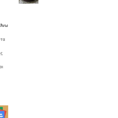
ν Άνω
υτα
ης
αι