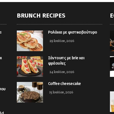
BRUNCH RECIPES
E
α
Ρολάκια με φιστικοβούτυρο
29 Ιουλίου, 2026
ι
Σάντουιτς με brie και
φράουλες
24 Ιουλίου, 2026
Coffee cheesecake
σου
15 Ιουλίου, 2026
ld