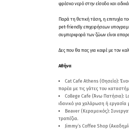
φρέσκο νερό στην είσοδο και ειδι
Παρά τη θετική τάση, η επιτυχία το
pet-friendly επιχειρήσεων υπογραμ
συμπεριφορά των ζώων είναι απαραί
Δες που θα πας για καφέ με τον κα
Αθήνα
Cat Cafe Athens (Θησείο): Έν
παρέα με τις γάτες του καταστή
College Cafe (Άνω Πατήσια): 
ιδανικό για χαλάρωση ή εργασία μ
Beaver (Κεραμεικός): Συνεργα
τραπέζια.
Jimmy’s Coffee Shop (Ακαδημί