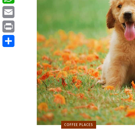
WhatsApp
Email
Print
Μοιραστείτε
COFFEE PLACES