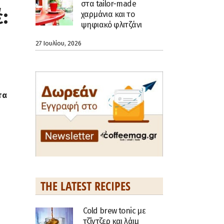
στα tailor-made
:
χαρμάνια και το
ψηφιακό φλιτζάνι
27 Ιουλίου, 2026
τα
THE LATEST RECIPES
Cold brew tonic με
τζίντζερ και λάιμ