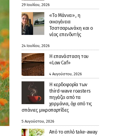
29 Ιουλίου, 2026
«Το Μάννα» , η
οικογένεια
Τσατσαρωνάκη και ο
νέος επενδυτής
24 Ιουλίου, 2026
Η επανάσταση του
«Low Caf»
4 Αυγούστου, 2026
Η κερδοφορία των
third-wave roasters
πηγάζει από τα
χαρμάνια, όχι από τις
σπάνιες μικροπαρτίδες
5 Αυγούστου, 2026
Από το απλό take-away