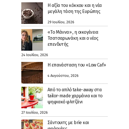
H αξία του κόκκου και η νέα
μεγάλη τάση της Ευρώπης
29 Ιουλίου, 2026
«Το Μάννα» , η οικογένεια
Τσατσαρωνάκη και ο νέος
επενδυτής
24 Ιουλίου, 2026
Η επανάσταση του «Low Caf»
4 Αυγούστου, 2026
Από το απλό take-away στα
tailor-made χαρμάνια και το
ψηφιακό φλιτζάνι
27 Ιουλίου, 2026
Σάντουιτς με brie και
φράουλες