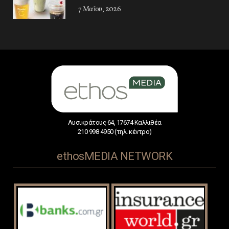
7 Μαΐου, 2026
Λυσικράτους 64, 17674 Καλλιθέα
210 998 4950 (τηλ. κέντρο)
ethosMEDIA NETWORK