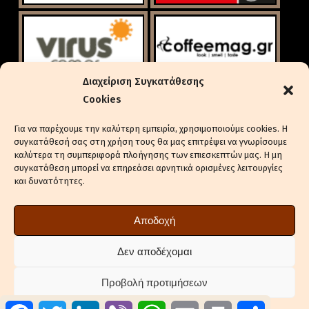
Διαχείριση Συγκατάθεσης
Cookies
Για να παρέχουμε την καλύτερη εμπειρία, χρησιμοποιούμε cookies. Η
συγκατάθεσή σας στη χρήση τους θα μας επιτρέψει να γνωρίσουμε
καλύτερα τη συμπεριφορά πλοήγησης των επιεσκεπτών μας. Η μη
συγκατάθεση μπορεί να επηρεάσει αρνητικά ορισμένες λειτουργίες
και δυνατότητες.
ΕΝΔΙΑΦΈΡΕΣΤΕ ΓΙΑ ΔΙΑΦΉΜΙΣΗ
ΠΟΛΙΤΙΚΉ ΑΠΟΡΡΉΤΟΥ
Αποδοχή
ΠΟΛΙΤΙΚΉ COOKIES (ΕΕ)
ΔΉΛΩΣΗ ΣΥΜΜΌΡΦΩΣΗΣ (2018/334)
Δεν αποδέχομαι
ΕΠΙΚΟΙΝΩΝΊΑ
Προβολή προτιμήσεων
ΣΤΕΊΛΤΕ ΔΕΛΤΊΑ ΤΎΠΟΥ ΤΗΣ ΕΤΑΙΡΕΊΑΣ ΣΑΣ
Facebook
Twitter
LinkedIn
Viber
WhatsApp
Email
Print
Μοιραστ