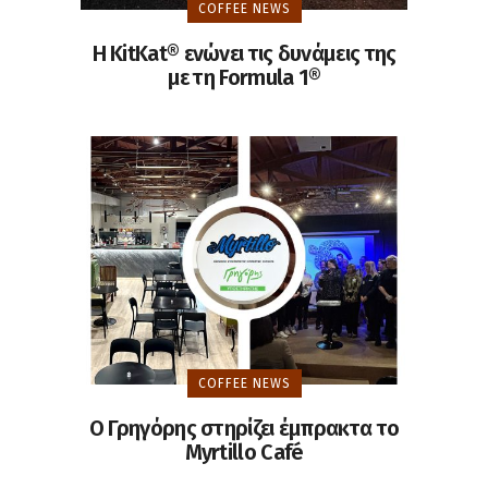
COFFEE NEWS
Η KitKat® ενώνει τις δυνάμεις της
με τη Formula 1®
COFFEE NEWS
Ο Γρηγόρης στηρίζει έμπρακτα το
Myrtillo Café