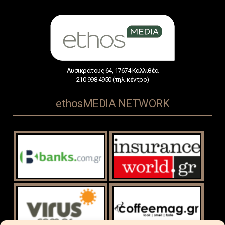
Λυσικράτους 64, 17674 Καλλιθέα
210 998 4950 (τηλ. κέντρο)
ethosMEDIA NETWORK