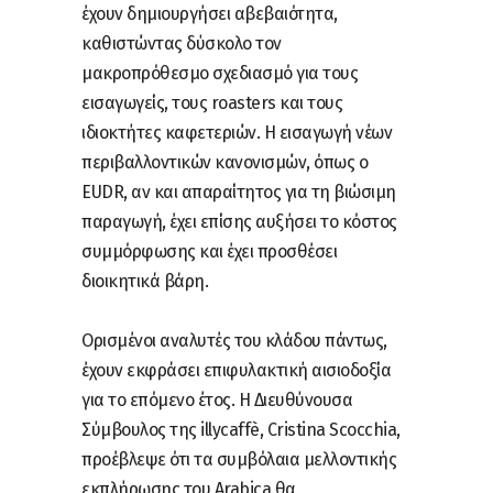
έχουν δημιουργήσει αβεβαιότητα,
καθιστώντας δύσκολο τον
μακροπρόθεσμο σχεδιασμό για τους
εισαγωγείς, τους roasters και τους
ιδιοκτήτες καφετεριών. Η εισαγωγή νέων
περιβαλλοντικών κανονισμών, όπως ο
EUDR, αν και απαραίτητος για τη βιώσιμη
παραγωγή, έχει επίσης αυξήσει το κόστος
συμμόρφωσης και έχει προσθέσει
διοικητικά βάρη.
Ορισμένοι αναλυτές του κλάδου πάντως,
έχουν εκφράσει επιφυλακτική αισιοδοξία
για το επόμενο έτος. Η Διευθύνουσα
Σύμβουλος της illycaffè, Cristina Scocchia,
προέβλεψε ότι τα συμβόλαια μελλοντικής
εκπλήρωσης του Arabica θα