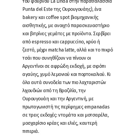
του φούρνου La Linda στην παραθαλάσσια
Punta del Este της Ουρουγουάης), ένα
bakery και coffee spot βιομηχανικής
αισθητικής, με ανοιχτό παρασκευαστήριο
και βιτρίνες γεμάτες με προϊόντα. Σερβίρει
από espresso και cappuccino, κρύο ή
ζεστό, μέχρι matcha latte, αλλά και το πικρό
τσάι που συνηθίζουν να πίνουν οι
Αργεντίνοι σε αφρώδη εκδοχή, με σιρόπι
αγαύης, χυμό λεμονιού και πορτοκαλιού. Κι
όλα αυτά συνοδεία των πιο λαχταριστών
λιχουδιών από τη Βραζιλία, την
Ουρουγουάη και την Αργεντινή, με
πρωταγωνιστή τις περίφημες empanadas
σε τρεις εκδοχές: ντομάτα και μοτσαρέλα,
μοσχαρίσιο κρέας και ελιές, καυτερή
πιπεριά.