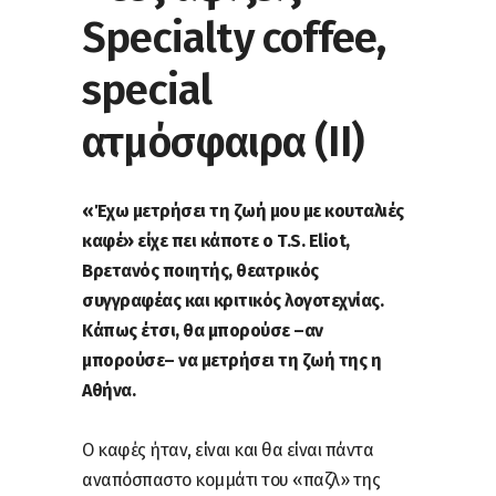
Specialty coffee,
special
ατμόσφαιρα (II)
«Έχω μετρήσει τη ζωή μου με κουταλιές
καφέ» είχε πει κάποτε ο T.S. Eliot,
Βρετανός ποιητής, θεατρικός
συγγραφέας και κριτικός λογοτεχνίας.
Κάπως έτσι, θα μπορούσε –αν
μπορούσε– να μετρήσει τη ζωή της η
Αθήνα.
Ο καφές ήταν, είναι και θα είναι πάντα
αναπόσπαστο κομμάτι του «παζλ» της