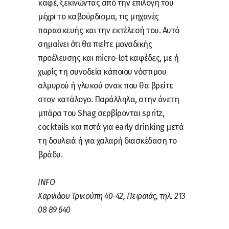
καφέ, ξεκινώντας από την επιλογή του
μέχρι το καβούρδισμα, τις μηχανές
παρασκευής και την εκτέλεσή του. Αυτό
σημαίνει ότι θα πιείτε μοναδικής
προέλευσης και micro-lot καφέδες, με ή
χωρίς τη συνοδεία κάποιου νόστιμου
αλμυρού ή γλυκού σνακ που θα βρείτε
στον κατάλογο. Παράλληλα, στην άνετη
μπάρα του Shag σερβίρονται spritz,
cocktails και ποτά για early drinking μετά
τη δουλειά ή για χαλαρή διασκέδαση το
βράδυ.
INFO
Χαριλάου Τρικούπη 40-42, Πειραιάς, τηλ. 213
08 89 640