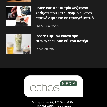
Home Barista: Τα τρία «έξυπνα»
gadgets που μεταμορφώνουν τον
σπιτικό espresso σε επαγγελματικό
29 Μαΐου, 2026
Freeze Cup: Eνα καινοτόμο
επαναχρησιμοποιούμενο ποτήρι
7 Μαΐου, 2026
Λυσικράτους 64, 17674 Καλλιθέα
210 998 4950 (τηλ. κέντρο)