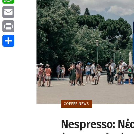
WhatsApp
Email
Print
Μοιραστείτε
COFFEE NEWS
Nespresso: Nέ