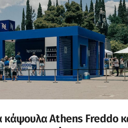
α κάψουλα Athens Freddo κ