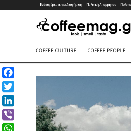
Ενδιαφέρεστε για Διαφήμιση
Πολιτική Απορρήτου
Πολιτικ
COFFEE CULTURE
COFFEE PEOPLE
Facebook
Twitter
LinkedIn
Viber