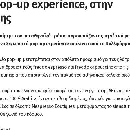
pop-up experience, στην
λης
αίρι με τον πιο αθηναϊκό τρόπο, παρουσιάζοντας τη νέα κάψ
ένα ξεχωριστό pop-up experience απέναντι από το Καλλιμάρμα
 το νέο pop-up μετατρέπεται στον απόλυτο προορισμό για τους λάτρ
ά δροσιστικούς freddo espresso και freddo cappuccino από τις
κή εμπειρία που αποτυπώνει τον παλμό του αθηναϊκού καλοκαιριού
ούρα του ελληνικού κρύου καφέ και την ενέργεια της Αθήνας, ο 
αφές 100% Arabica, έντονα καβουρδισμένος, ιδανικός για συνταγέ
μίως σε όλες τις Nespresso Boutiques, μεταφέροντας το signatur
θε γωνιά του κόσμου.
όλης!