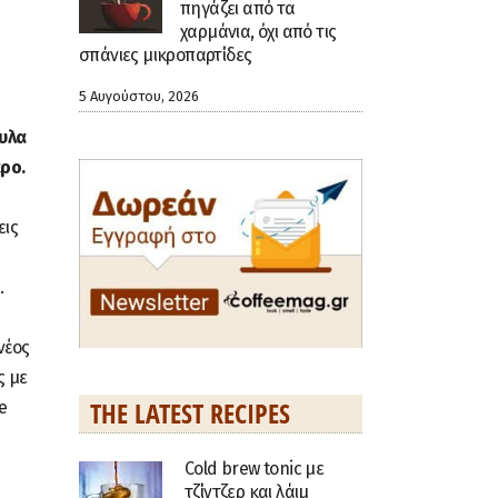
πηγάζει από τα
χαρμάνια, όχι από τις
σπάνιες μικροπαρτίδες
5 Αυγούστου, 2026
ουλα
ρο.
εις
.
νέος
ς με
THE LATEST RECIPES
e
Cold brew tonic με
τζίντζερ και λάιμ