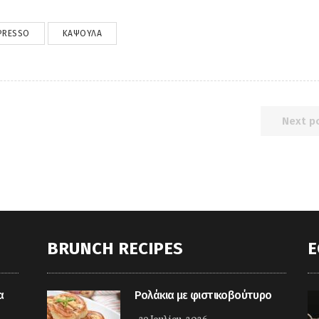
PRESSO
ΚΆΨΟΥΛΑ
Next p
BRUNCH RECIPES
E
α
Ρολάκια με φιστικοβούτυρο