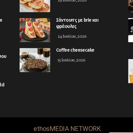
29 Ιουλίου, 2026
ι
Σάντουιτς με brie και
φράουλες
24 Ιουλίου, 2026
Coffee cheesecake
σου
15 Ιουλίου, 2026
ld
ethosMEDIA NETWORK