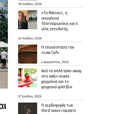
29 Ιουλίου, 2026
«Το Μάννα» , η
οικογένεια
Τσατσαρωνάκη και ο
νέος επενδυτής
24 Ιουλίου, 2026
Η επανάσταση του
«Low Caf»
4 Αυγούστου, 2026
Από το απλό take-away
στα tailor-made
χαρμάνια και το
ψηφιακό φλιτζάνι
27 Ιουλίου, 2026
αι
Η κερδοφορία των
third-wave roasters