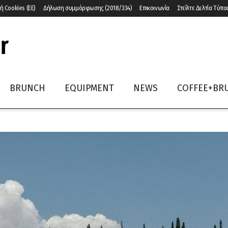
ή Cookies (ΕΕ)
Δήλωση συμμόρφωσης (2018/334)
Επικοινωνία
Στείλτε Δελτία Τύπο
BRUNCH
EQUIPMENT
NEWS
COFFEE+BR