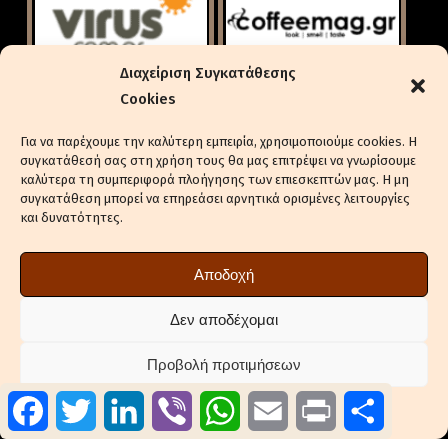
Διαχείριση Συγκατάθεσης
Cookies
Για να παρέχουμε την καλύτερη εμπειρία, χρησιμοποιούμε cookies. Η
συγκατάθεσή σας στη χρήση τους θα μας επιτρέψει να γνωρίσουμε
καλύτερα τη συμπεριφορά πλοήγησης των επιεσκεπτών μας. Η μη
συγκατάθεση μπορεί να επηρεάσει αρνητικά ορισμένες λειτουργίες
και δυνατότητες.
ΕΝΔΙΑΦΈΡΕΣΤΕ ΓΙΑ ΔΙΑΦΉΜΙΣΗ
ΠΟΛΙΤΙΚΉ ΑΠΟΡΡΉΤΟΥ
Αποδοχή
ΠΟΛΙΤΙΚΉ COOKIES (ΕΕ)
ΔΉΛΩΣΗ ΣΥΜΜΌΡΦΩΣΗΣ (2018/334)
Δεν αποδέχομαι
ΕΠΙΚΟΙΝΩΝΊΑ
Προβολή προτιμήσεων
ΣΤΕΊΛΤΕ ΔΕΛΤΊΑ ΤΎΠΟΥ ΤΗΣ ΕΤΑΙΡΕΊΑΣ ΣΑΣ
Facebook
Twitter
LinkedIn
Viber
WhatsApp
Email
Print
Μοιραστ
Πολιτική Cookies
Πολιτική Απορρήτου