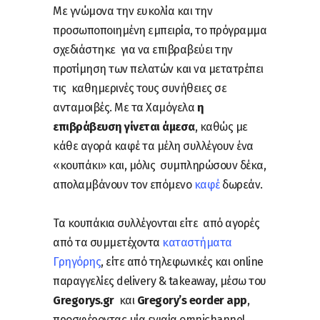
Με γνώμονα την ευκολία και την
προσωποποιημένη εμπειρία, το πρόγραμμα
σχεδιάστηκε για να επιβραβεύει την
προτίμηση των πελατών και να μετατρέπει
τις καθημερινές τους συνήθειες σε
ανταμοιβές. Με τα Χαμόγελα
η
επιβράβευση γίνεται άμεσα
, καθώς με
κάθε αγορά καφέ τα μέλη συλλέγουν ένα
«κουπάκι» και, μόλις συμπληρώσουν δέκα,
απολαμβάνουν τον επόμενο
καφέ
δωρεάν.
Τα κουπάκια συλλέγονται είτε από αγορές
από τα συμμετέχοντα
καταστήματα
Γρηγόρης
, είτε από τηλεφωνικές και online
παραγγελίες delivery & takeaway, μέσω του
Gregorys.gr
και
Gregory’s eorder app
,
προσφέροντας μία ενιαία omnichannel