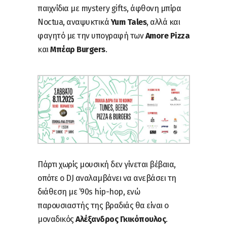
παιχνίδια με mystery gifts, άφθονη μπίρα
Noctua, αναψυκτικά
Yum Tales
, αλλά και
φαγητό με την υπογραφή των
Amore Pizza
και
Μπέαρ Burgers
.
Πάρτι χωρίς μουσική δεν γίνεται βέβαια,
οπότε ο DJ αναλαμβάνει να ανεβάσει τη
διάθεση με ’90s hip-hop, ενώ
παρουσιαστής της βραδιάς θα είναι ο
μοναδικός
Αλέξανδρος Γκικόπουλος
.