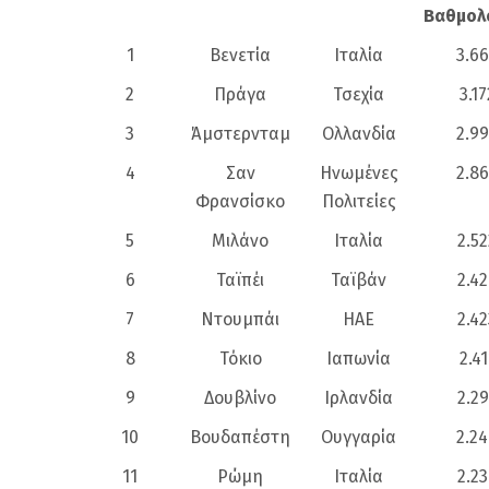
Βαθμολ
1
Βενετία
Ιταλία
3.6
2
Πράγα
Τσεχία
3.17
3
Άμστερνταμ
Ολλανδία
2.9
4
Σαν
Ηνωμένες
2.8
Φρανσίσκο
Πολιτείες
5
Μιλάνο
Ιταλία
2.52
6
Ταϊπέι
Ταϊβάν
2.4
7
Ντουμπάι
ΗΑΕ
2.42
8
Τόκιο
Ιαπωνία
2.41
9
Δουβλίνο
Ιρλανδία
2.2
10
Βουδαπέστη
Ουγγαρία
2.2
11
Ρώμη
Ιταλία
2.2