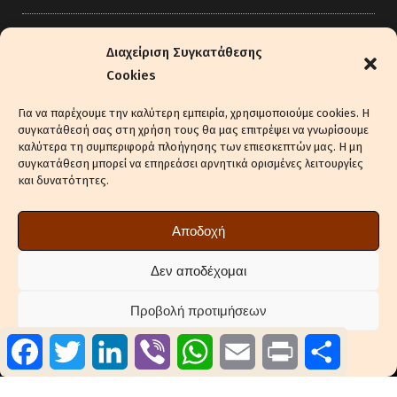
3 τρόποι να φτιάξεις καφέ, χωρίς τη
Διαχείριση Συγκατάθεσης
χρήση ενέργειας
Cookies
29 Ιουνίου, 2026
Για να παρέχουμε την καλύτερη εμπειρία, χρησιμοποιούμε cookies. Η
Home Barista: Τα τρία «έξυπνα»
συγκατάθεσή σας στη χρήση τους θα μας επιτρέψει να γνωρίσουμε
καλύτερα τη συμπεριφορά πλοήγησης των επιεσκεπτών μας. Η μη
gadgets που μεταμορφώνουν τον
συγκατάθεση μπορεί να επηρεάσει αρνητικά ορισμένες λειτουργίες
σπιτικό espresso σε επαγγελματικό
και δυνατότητες.
29 Μαΐου, 2026
Αποδοχή
Freeze Cup: Eνα καινοτόμο
επαναχρησιμοποιούμενο ποτήρι
Δεν αποδέχομαι
7 Μαΐου, 2026
Προβολή προτιμήσεων
Facebook
Twitter
LinkedIn
Viber
WhatsApp
Email
Print
Μοιραστ
Πολιτική Cookies
Πολιτική Απορρήτου