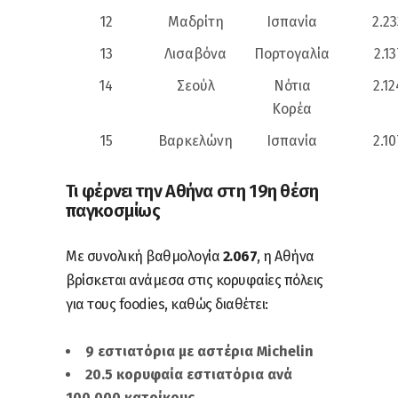
12
Μαδρίτη
Ισπανία
2.23
13
Λισαβόνα
Πορτογαλία
2.13
14
Σεούλ
Νότια
2.12
Κορέα
15
Βαρκελώνη
Ισπανία
2.10
Τι φέρνει την Αθήνα στη 19η θέση
παγκοσμίως
Mε συνολική βαθμολογία
2.067
, η Αθήνα
βρίσκεται ανάμεσα στις κορυφαίες πόλεις
για τους foodies, καθώς διαθέτει:
9 εστιατόρια με αστέρια Michelin
20.5 κορυφαία εστιατόρια ανά
100.000 κατοίκους