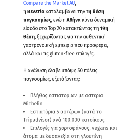
Compare the Market AU
,
η
Βενετία
καταλαμβάνει την
1η θέση
παγκοσμίως
, ενώ η
Αθήνα
κάνει δυναμική
είσοδο στο Top 20 κατακτώντας τη
19η
θέση
, ξεχωρίζοντας για την αυθεντική
γαστρονομική εμπειρία που προσφέρει,
αλλά και τις gluten-free επιλογές.
Η ανάλυση έλαβε υπόψη 50 πόλεις
παγκοσμίως, εξετάζοντας:
Πλήθος εστιατορίων με αστέρια
Michelin
Εστιατόρια 5 αστέρων (κατά το
Tripadvisor) ανά 100.000 κατοίκους
Επιλογές για χορτοφάγους, vegans και
άτομα με δυσανεξία στη γλουτένη