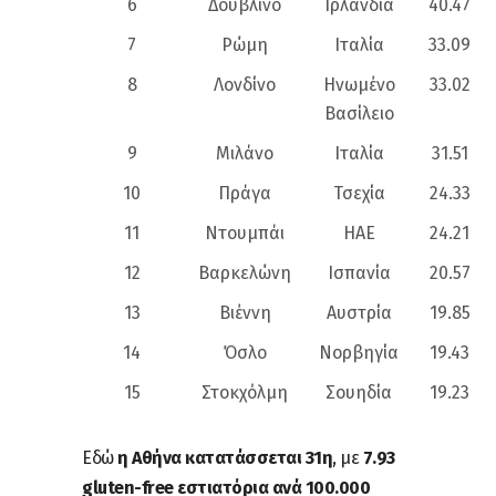
6
Δουβλίνο
Ιρλανδία
40.47
7
Ρώμη
Ιταλία
33.09
8
Λονδίνο
Ηνωμένο
33.02
Βασίλειο
9
Μιλάνο
Ιταλία
31.51
10
Πράγα
Τσεχία
24.33
11
Ντουμπάι
ΗΑΕ
24.21
12
Βαρκελώνη
Ισπανία
20.57
13
Βιέννη
Αυστρία
19.85
14
Όσλο
Νορβηγία
19.43
15
Στοκχόλμη
Σουηδία
19.23
Εδώ
η
Αθήνα κατατάσσεται 31η
, με
7.93
gluten-free εστιατόρια ανά 100.000