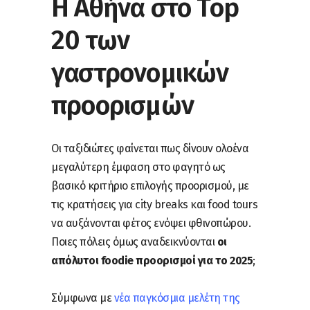
Η Αθήνα στο Top
20 των
γαστρονομικών
προορισμών
Οι ταξιδιώτες φαίνεται πως δίνουν ολοένα
μεγαλύτερη έμφαση στο φαγητό ως
βασικό κριτήριο επιλογής προορισμού, με
τις κρατήσεις για city breaks και food tours
να αυξάνονται φέτος ενόψει φθινοπώρου.
Ποιες πόλεις όμως αναδεικνύονται
οι
απόλυτοι foodie προορισμοί για το 2025
;
Σύμφωνα με
νέα παγκόσμια μελέτη της