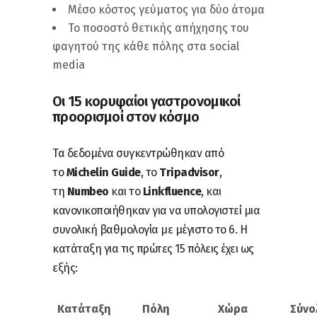
Μέσο κόστος γεύματος για δύο άτομα
Το ποσοστό θετικής απήχησης του
φαγητού της κάθε πόλης στα social
media
Οι 15 κορυφαίοι γαστρονομικοί
προορισμοί στον κόσμο
Τα δεδομένα συγκεντρώθηκαν από
το
Michelin Guide
, το
Tripadvisor
,
τη
Numbeo
και το
Linkfluence
, και
κανονικοποιήθηκαν για να υπολογιστεί μια
συνολική βαθμολογία με μέγιστο το 6. Η
κατάταξη για τις πρώτες 15 πόλεις έχει ως
εξής:
Κατάταξη
Πόλη
Χώρα
Σύνο