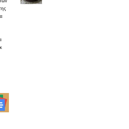
ντων
της
να
α
κ