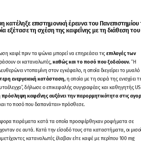
η κατέληξε επιστημονική έρευνα του Πανεπιστημίου 
οία εξέτασε τη σχέση της καφεΐνης με τη διάθεση του
ωση καφέ πριν τα ψώνια μπορεί να επηρεάσει τις
επιλογές των
ράσουν οι καταναλωτές,
καθώς και το ποσό που ξοδεύουν.
“Η
λευθερώνει ντοπαμίνη στον εγκέφαλο, η οποία διεγείρει το μυαλό 
τερη ενεργειακή κατάσταση,
η οποία με τη σειρά της ενισχύει τ
αυτοέλεγχο”, δήλωσε ο επικεφαλής συγγραφέας και καθηγητής US
 πρόσληψη καφεΐνης αυξάνει την παρορμητικότητα στις αγορ
και το ποσό που δαπανάται» πρόσθεσε.
άφορα πειράματα κατά τα οποία προσφέρθηκαν ροφήματα σε
ονταν σε αυτά. Κατά την είσοδό τους στα καταστήματα, οι μισο
μμετέχοντες καταναλωτές έλαβαν είτε καφέ με περίπου 100 mg