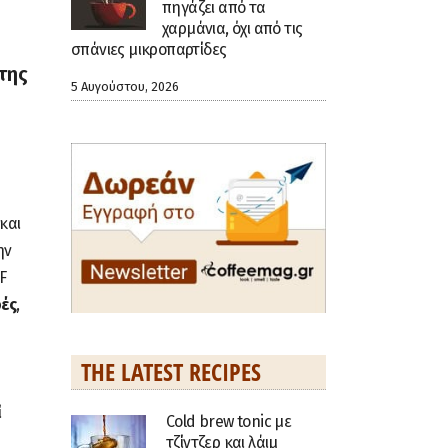
πηγάζει από τα
χαρμάνια, όχι από τις
σπάνιες μικροπαρτίδες
της
5 Αυγούστου, 2026
και
ην
F
ές
,
THE LATEST RECIPES
ί
Cold brew tonic με
τζίντζερ και λάιμ