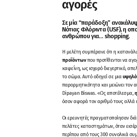
αγορές
Σε μία “παράδοξη” ανακάλυψ
Νότιας Φλόριντα (USF), η οπ
ανθρώπου για… shopping.
Η μελέτη συμπέρανε ότι η κατανάλ
προϊόντων
που προτίθενται να αγο
καφεΐνη, ως ισχυρό διεγερτικό, απε
το σώμα. Αυτό οδηγεί σε μια
υψηλό
παρορμητικότητα και μειώνει τον 
Dipayan Biswas. «Ως αποτέλεσμα,
η
όσον αφορά τον αριθμό τους αλλά 
Οι ερευνητές πραγματοποίησαν δι
πελάτες καταστημάτων, όταν εισέρχ
περίπου από τους 300 συνολικά συ