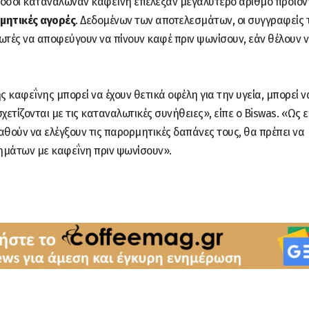
τι όσοι κατανάλωναν καφεΐνη επέλεξαν μεγαλύτερο αριθμό προϊό
μητικές αγορές
. Δεδομένων των αποτελεσμάτων, οι συγγραφείς 
ωτές να αποφεύγουν να πίνουν καφέ πριν ψωνίσουν, εάν θέλουν 
καφεΐνης μπορεί να έχουν θετικά οφέλη για την υγεία, μπορεί ν
ετίζονται με τις καταναλωτικές συνήθειες», είπε ο Biswas. «Ως ε
θούν να ελέγξουν τις παρορμητικές δαπάνες τους, θα πρέπει να
μάτων με καφεΐνη πριν ψωνίσουν».