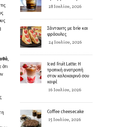
τις
28 Ιουλίου, 2026
υς
ους
η
Σάντουιτς με brie και
φράουλες
24 Ιουλίου, 2026
γαθά
,
Iced Fruit Latte: Η
 ότι
τροπική ανατροπή
ών
στον καλοκαιρινό σου
καφέ
16 Ιουλίου, 2026
ς
Coffee cheesecake
τη
15 Ιουλίου, 2026