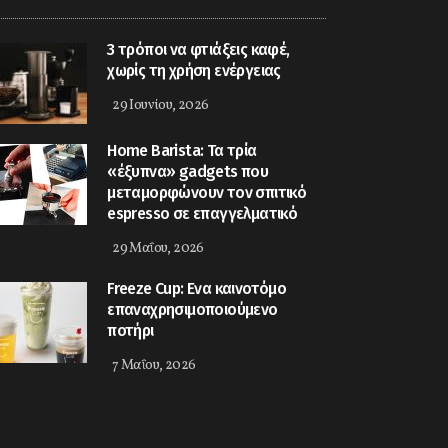
3 τρόποι να φτιάξεις καφέ,
χωρίς τη χρήση ενέργειας
29 Ιουνίου, 2026
Home Barista: Τα τρία
«έξυπνα» gadgets που
μεταμορφώνουν τον σπιτικό
espresso σε επαγγελματικό
29 Μαΐου, 2026
Freeze Cup: Eνα καινοτόμο
επαναχρησιμοποιούμενο
ποτήρι
7 Μαΐου, 2026