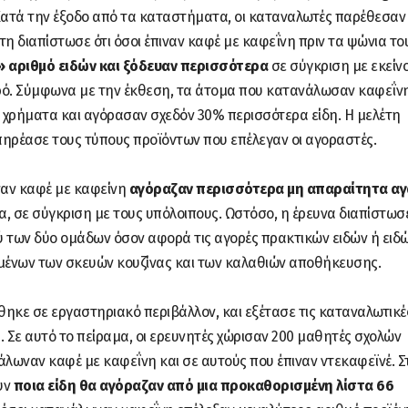
 Κατά την έξοδο από τα καταστήματα, οι καταναλωτές παρέθεσαν 
τη διαπίστωσε ότι όσοι έπιναν καφέ με καφεΐνη πριν τα ψώνια το
 αριθμό ειδών και ξόδευαν περισσότερα
σε σύγκριση με εκείν
ρό. Σύμφωνα με την έκθεση, τα άτομα που κατανάλωσαν καφεΐν
χρήματα και αγόρασαν σχεδόν 30% περισσότερα είδη. Η μελέτη
πηρέασε τους τύπους προϊόντων που επέλεγαν οι αγοραστές.
ιναν καφέ με καφείνη
αγόραζαν περισσότερα μη απαραίτητα α
 σε σύγκριση με τους υπόλοιπους. Ωστόσο, η έρευνα διαπίστωσε
 των δύο ομάδων όσον αφορά τις αγορές πρακτικών ειδών ή ειδ
ένων των σκευών κουζίνας και των καλαθιών αποθήκευσης.
ηκε σε εργαστηριακό περιβάλλον, και εξέτασε τις καταναλωτικέ
 Σε αυτό το πείραμα, οι ερευνητές χώρισαν 200 μαθητές σχολών
λωναν καφέ με καφεΐνη και σε αυτούς που έπιναν ντεκαφεϊνέ. Σ
υν
ποια είδη θα αγόραζαν από μια προκαθορισμένη λίστα 66