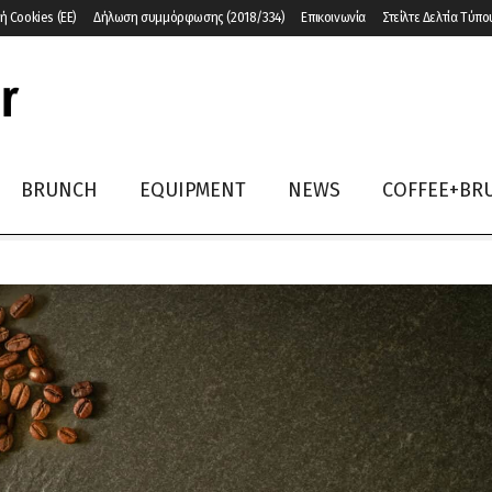
ή Cookies (ΕΕ)
Δήλωση συμμόρφωσης (2018/334)
Επικοινωνία
Στείλτε Δελτία Τύπο
BRUNCH
EQUIPMENT
NEWS
COFFEE+BR