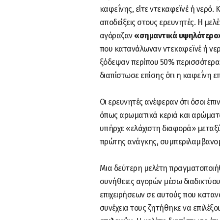
καφεΐνης, είτε ντεκαφεϊνέ ή νερό.
αποδείξεις στους ερευνητές. Η μελέ
αγόραζαν
«σημαντικά υψηλότερο»
που κατανάλωναν ντεκαφεϊνέ ή νε
ξόδεψαν περίπου 50% περισσότερα 
διαπίστωσε επίσης ότι η καφεΐνη ε
Οι ερευνητές ανέφεραν ότι όσοι έπ
όπως αρωματικά κεριά και αρώματα,
υπήρχε «ελάχιστη διαφορά» μεταξύ
πρώτης ανάγκης, συμπεριλαμβανομ
Μια δεύτερη μελέτη πραγματοποιήθ
συνήθειες αγορών μέσω διαδικτύου.
επιχειρήσεων σε αυτούς που κατανά
συνέχεια τους ζητήθηκε να επιλέξο