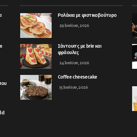
α
Ρολάκια με φιστικοβούτυρο
29 Ιουλίου, 2026
ι
Σάντουιτς με brie και
φράουλες
24 Ιουλίου, 2026
Coffee cheesecake
σου
15 Ιουλίου, 2026
ld