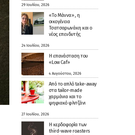
29 Ιουλίου, 2026
«Το Μάννα» , η
οικογένεια
Τσατσαρωνάκη και ο
νέος επενδυτής
24 Ιουλίου, 2026
Η επανάσταση του
«Low Caf»
4 Αυγούστου, 2026
Από το απλό take-away
στα tailor-made
χαρμάνια και το
ψηφιακό φλιτζάνι
27 Ιουλίου, 2026
Η κερδοφορία των
third-wave roasters