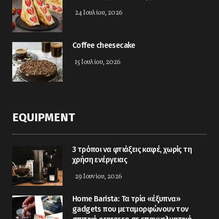
24 Ιουλίου, 2026
Coffee cheesecake
15 Ιουλίου, 2026
EQUIPMENT
3 τρόποι να φτιάξεις καφέ, χωρίς τη
χρήση ενέργειας
29 Ιουνίου, 2026
Home Barista: Τα τρία «έξυπνα»
gadgets που μεταμορφώνουν τον