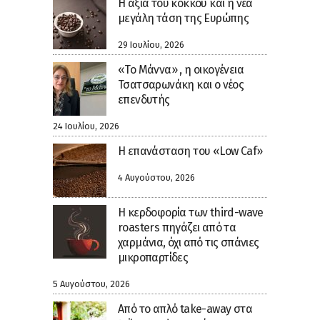
H αξία του κόκκου και η νέα
μεγάλη τάση της Ευρώπης
29 Ιουλίου, 2026
«Το Μάννα» , η οικογένεια
Τσατσαρωνάκη και ο νέος
επενδυτής
24 Ιουλίου, 2026
Η επανάσταση του «Low Caf»
4 Αυγούστου, 2026
Η κερδοφορία των third-wave
roasters πηγάζει από τα
χαρμάνια, όχι από τις σπάνιες
μικροπαρτίδες
5 Αυγούστου, 2026
Από το απλό take-away στα