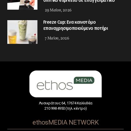
σπιτικό espresso σε επαγγελματικό
29 Μαΐου, 2026
Freeze Cup: Eνα καινοτόμο
επαναχρησιμοποιούμενο ποτήρι
7 Μαΐου, 2026
Λυσικράτους 64, 17674 Καλλιθέα
210 998 4950 (τηλ. κέντρο)
ethosMEDIA NETWORK