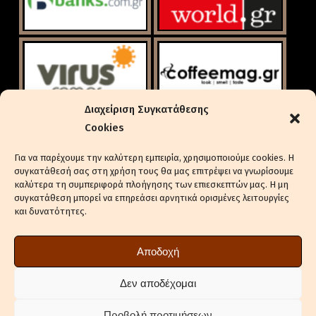
Διαχείριση Συγκατάθεσης
Cookies
Για να παρέχουμε την καλύτερη εμπειρία, χρησιμοποιούμε cookies. Η
συγκατάθεσή σας στη χρήση τους θα μας επιτρέψει να γνωρίσουμε
καλύτερα τη συμπεριφορά πλοήγησης των επιεσκεπτών μας. Η μη
συγκατάθεση μπορεί να επηρεάσει αρνητικά ορισμένες λειτουργίες
και δυνατότητες.
ΕΝΔΙΑΦΈΡΕΣΤΕ ΓΙΑ ΔΙΑΦΉΜΙΣΗ
ΠΟΛΙΤΙΚΉ ΑΠΟΡΡΉΤΟΥ
Αποδοχή
ΠΟΛΙΤΙΚΉ COOKIES (ΕΕ)
ΔΉΛΩΣΗ ΣΥΜΜΌΡΦΩΣΗΣ (2018/334)
Δεν αποδέχομαι
ΕΠΙΚΟΙΝΩΝΊΑ
Προβολή προτιμήσεων
ΣΤΕΊΛΤΕ ΔΕΛΤΊΑ ΤΎΠΟΥ ΤΗΣ ΕΤΑΙΡΕΊΑΣ ΣΑΣ