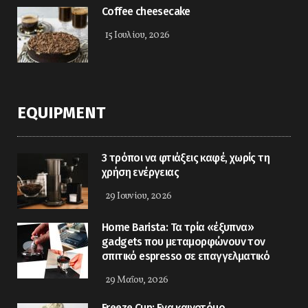
Coffee cheesecake
15 Ιουλίου, 2026
EQUIPMENT
3 τρόποι να φτιάξεις καφέ, χωρίς τη
χρήση ενέργειας
29 Ιουνίου, 2026
Home Barista: Τα τρία «έξυπνα»
gadgets που μεταμορφώνουν τον
σπιτικό espresso σε επαγγελματικό
29 Μαΐου, 2026
Freeze Cup: Eνα καινοτόμο