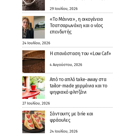
29 Ιουλίου, 2026
«Το Μάννα» , η οικογένεια
Τσατσαρωνάκη και ο νέος
επενδυτής
24 Ιουλίου, 2026
Η επανάσταση του «Low Caf»
4 Αυγούστου, 2026
Από το απλό take-away στα
tailor-made χαρμάνια και το
ψηφιακό φλιτζάνι
27 Ιουλίου, 2026
Σάντουιτς με brie και
φράουλες
24 Ιουλίου, 2026