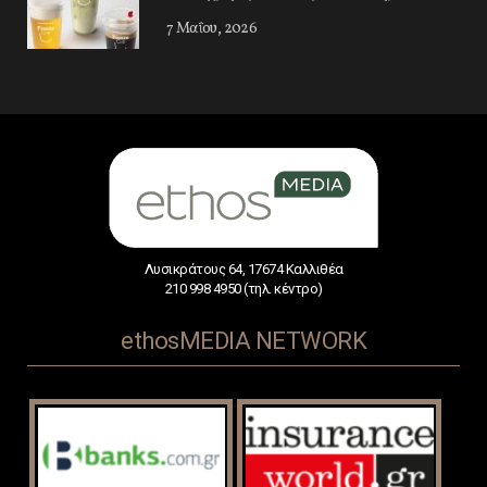
7 Μαΐου, 2026
Λυσικράτους 64, 17674 Καλλιθέα
210 998 4950 (τηλ. κέντρο)
ethosMEDIA NETWORK