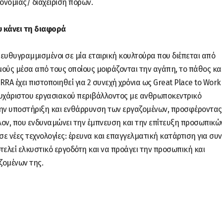
νομίας/ διαχείριση πόρων.
 κάνει τη διαφορά
 ευθυγραμμισμένοι σε μία εταιρική κουλτούρα που διέπεται από
μούς μέσα από τους οποίους μοιράζονται την αγάπη, το πάθος και
RA έχει πιστοποιηθεί για 2 συνεχή χρόνια ως Great Place to Work
υχάριστου εργασιακού περιβάλλοντος με ανθρωποκεντρικό
την υποστήριξη και ενθάρρυνση των εργαζομένων, προσφέροντας
λον, που ενδυναμώνει την έμπνευση και την επίτευξη προσωπικών
ε νέες τεχνολογίες: έρευνα και επαγγελματική κατάρτιση για συ
ελεί ελκυστικό εργοδότη και να προάγει την προσωπική και
ζομένων της.