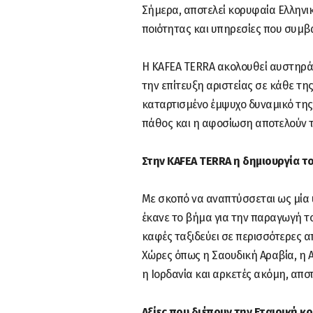
Σήμερα, αποτελεί κορυφαία Ελληνι
ποιότητας και υπηρεσίες που συμβα
Η KAFEA TERRA ακολουθεί αυστηρά 
την επίτευξη αριστείας σε κάθε τη
καταρτισμένο έμψυχο δυναμικό της 
πάθος και η αφοσίωση αποτελούν τι
Στην KAFEA TERRA η δημιουργία το
Με σκοπό να αναπτύσσεται ως μία 
έκανε το βήμα για την παραγωγή το
καφές ταξιδεύει σε περισσότερες α
Χώρες όπως η Σαουδική Αραβία, η Αγ
η Ιορδανία και αρκετές ακόμη, απο
Αξίες που διέπουν την Εταιρική κ