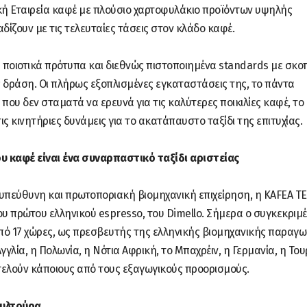
κή Εταιρεία καφέ με πλούσιο χαρτοφυλάκιο προϊόντων υψηλής
δίζουν με τις τελευταίες τάσεις στον κλάδο καφέ.
ποιοτικά πρότυπα και διεθνώς πιστοποιημένα standards με σκο
ς δράση. Οι πλήρως εξοπλισμένες εγκαταστάσεις της, το πάντα
που δεν σταματά να ερευνά για τις καλύτερες ποικιλίες καφέ, το
ς κινητήριες δυνάμεις για το ακατάπαυστο ταξίδι της επιτυχίας.
υ καφέ είναι ένα συναρπαστικό ταξίδι αριστείας
υπεύθυνη και πρωτοποριακή βιομηχανική επιχείρηση, η KAFEA T
υ πρώτου ελληνικού espresso, του Dimello. Σήμερα ο συγκεκριμ
πό 17 χώρες, ως πρεσβευτής της ελληνικής βιομηχανικής παραγω
γλία, η Πολωνία, η Νότια Αφρική, το Μπαχρέιν, η Γερμανία, η Του
τελούν κάποιους από τους εξαγωγικούς προορισμούς.
ουλτούρα