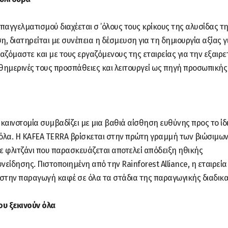
αγγελματισμού διαχέεται σ ’όλους τους κρίκους της αλυσίδας τ
, διατηρείται με συνέπεια η δέσμευση για τη δημιουργία αξίας γ
αζόμαστε και με τους εργαζόμενους της εταιρείας για την εξαιρε
θημερινές τους προσπάθειες και λειτουργεί ως πηγή προσωπικής
αινοτομία συμβαδίζει με μια βαθιά αίσθηση ευθύνης προς το ίδι
ν όλα. Η KAFEA TERRA βρίσκεται στην πρώτη γραμμή των βιώσιμω
ε φλιτζάνι που παρασκευάζεται αποτελεί απόδειξη ηθικής
είδησης. Πιστοποιημένη από την Rainforest Alliance, η εταιρεία
η στην παραγωγή καφέ σε όλα τα στάδια της παραγωγικής διαδικ
ου ξεκινούν όλα