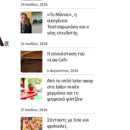
29 Ιουλίου, 2026
«Το Μάννα» , η
οικογένεια
Τσατσαρωνάκη και ο
νέος επενδυτής
24 Ιουλίου, 2026
Η επανάσταση του
«Low Caf»
4 Αυγούστου, 2026
Από το απλό take-away
στα tailor-made
χαρμάνια και το
ψηφιακό φλιτζάνι
27 Ιουλίου, 2026
Σάντουιτς με brie και
φράουλες