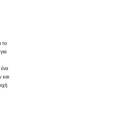
 το
 για
 ένα
 και
νεχή