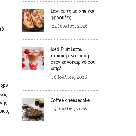
Σάντουιτς με brie και
φράουλες
24 Ιουλίου, 2026
πό
Iced Fruit Latte: Η
τροπική ανατροπή
στον καλοκαιρινό σου
καφέ
16 Ιουλίου, 2026
ERRA
ένος
Coffee cheesecake
γής.
15 Ιουλίου, 2026
ρκία,