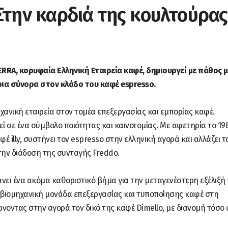
Στην καρδιά της κουλτούρας
ERRA, κορυφαία Ελληνική Εταιρεία καφέ, δημιουργεί με πάθος μ
ια σύνορα στον κλάδο του καφέ espresso.
ηχανική εταιρεία στον τομέα επεξεργασίας και εμπορίας καφέ.
εί σε ένα σύμβολο ποιότητας και καινοτομίας. Με αφετηρία το 19
έ illy, συστήνει τον espresso στην ελληνική αγορά και αλλάζει τ
την διάδοση της συνταγής Freddo.
άνει ένα ακόμα καθοριστικό βήμα για την μεταγενέστερη εξέλιξή 
βιομηχανική μονάδα επεξεργασίας και τυποποίησης καφέ στη
ρνοντας στην αγορά τον δικό της καφέ Dimello, με διανομή τόσο