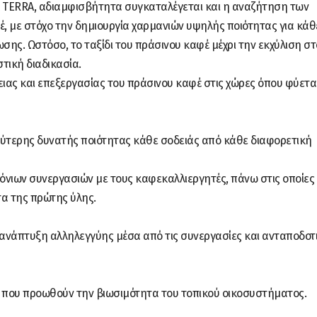
 TERRA, αδιαμφισβήτητα συγκαταλέγεται και η αναζήτηση των
, με στόχο την δημιουργία χαρμανιών υψηλής ποιότητας για κάθ
σης. Ωστόσο, το ταξίδι του πράσινου καφέ μέχρι την εκχύλιση στ
στική διαδικασία.
ειας και επεξεργασίας του πράσινου καφέ στις χώρες όπου φύεται
ύτερης δυνατής ποιότητας κάθε σοδειάς από κάθε διαφορετική
νιων συνεργασιών με τους καφεκαλλιεργητές, πάνω στις οποίες
ητα της πρώτης ύλης.
 ανάπτυξη αλληλεγγύης μέσα από τις συνεργασίες και ανταποδοτ
που προωθούν την βιωσιμότητα του τοπικού οικοσυστήματος.