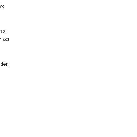
ής
ται:
 και
der,