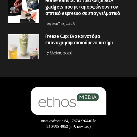
Home Barista: Τα τρία «έξυπνα»
gadgets που μεταμορφώνουν τον
σπιτικό espresso σε επαγγελματικό
29 Μαΐου, 2026
Freeze Cup: Eνα καινοτόμο
επαναχρησιμοποιούμενο ποτήρι
7 Μαΐου, 2026
Λυσικράτους 64, 17674 Καλλιθέα
210 998 4950 (τηλ. κέντρο)