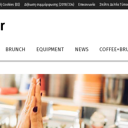
ή Cookies (ΕΕ)
Δήλωση συμμόρφωσης (2018/334)
Επικοινωνία
Στείλτε Δελτία Τύπο
BRUNCH
EQUIPMENT
NEWS
COFFEE+BR