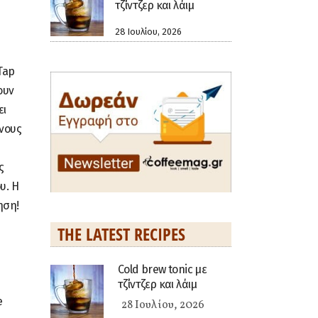
τζίντζερ και λάιμ
28 Ιουλίου, 2026
Tap
ουν
ει
ίνους
ς
υ. Η
ηση!
THE LATEST RECIPES
Cold brew tonic με
τζίντζερ και λάιμ
e
28 Ιουλίου, 2026