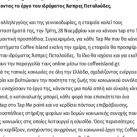
οντας το έργο του ιδρύματος Άσπρες Πεταλούδες.
αλληλεγγύης και της γενναιοδωρίας, η εταιρεία καλεί τους
αστήματά της, την Τρίτη, 28 Νοεμβρίου και να κάνουν tap στο 
μαντική προσπάθεια. Συγκεκριμένα, για κάθε Tap Me που θα κάν
στήματα Coffee Island εκείνη την ημέρα, η εταιρεία θα προσφέρ
 του ιδρύματος Άσπρες Πεταλούδες. Το ίδιο θα ισχύσει και για εκε
υν την παραγγελία τους online μέσω του coffeeisland.gr.
 τις τοπικές κοινωνίες σε όλη την Ελλάδα, σχεδιάζοντας ενέργειε
ρία και βελτιώνουν την ποιότητα της ζωής του κοινωνικού συνόλο
 ενισχύσουν το έργο της, κάνοντας μια πολύ απλή και εύκολη κίν
and, ο καταναλωτής μπορεί, κάθε φορά που επισκέπτεται ένα
tap στο Tap Me point και να κερδίσει πόντους επιβράβευσης.
προσπάθειες στήριξης φορέων και δομών κοινωνικής συνοχής που
κοινωνίες στις οποίες λειτουργεί η αλυσίδα. Όσες περισσότερες
ο κερδίζουν, ενισχύοντας συγχρόνως το κοινωνικό έργο της Coffe