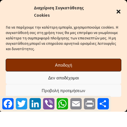
Διαχείριση Συγκατάθεσης
Cookies
Για να παρέχουμε την καλύτερη εμπειρία, χρησιμοποιούμε cookies. Η
συγκατάθεσή σας στη χρήση τους θα μας επιτρέψει να γνωρίσουμε
καλύτερα τη συμπεριφορά πλοήγησης των επιεσκεπτών μας. Η μη
συγκατάθεση μπορεί να επηρεάσει αρνητικά ορισμένες λειτουργίες
και δυνατότητες.
ΕΝΔΙΑΦΈΡΕΣΤΕ ΓΙΑ ΔΙΑΦΉΜΙΣΗ
ΠΟΛΙΤΙΚΉ ΑΠΟΡΡΉΤΟΥ
Αποδοχή
ΠΟΛΙΤΙΚΉ COOKIES (ΕΕ)
ΔΉΛΩΣΗ ΣΥΜΜΌΡΦΩΣΗΣ (2018/334)
Δεν αποδέχομαι
ΕΠΙΚΟΙΝΩΝΊΑ
Προβολή προτιμήσεων
ΣΤΕΊΛΤΕ ΔΕΛΤΊΑ ΤΎΠΟΥ ΤΗΣ ΕΤΑΙΡΕΊΑΣ ΣΑΣ
Facebook
Twitter
LinkedIn
Viber
WhatsApp
Email
Print
Μοιραστ
Πολιτική Cookies
Πολιτική Απορρήτου