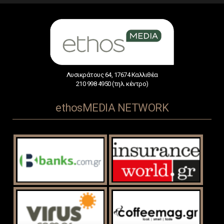
Λυσικράτους 64, 17674 Καλλιθέα
210 998 4950 (τηλ. κέντρο)
ethosMEDIA NETWORK