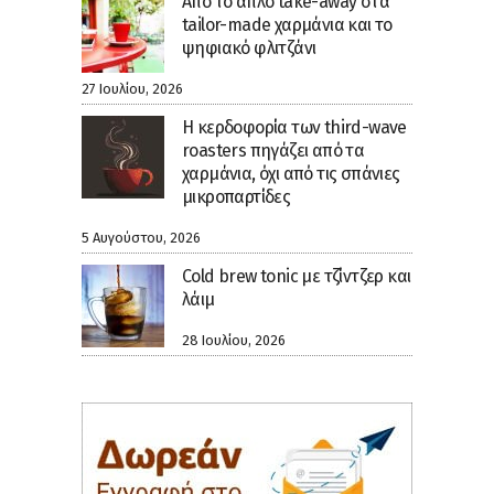
Από το απλό take-away στα
tailor-made χαρμάνια και το
ψηφιακό φλιτζάνι
27 Ιουλίου, 2026
Η κερδοφορία των third-wave
roasters πηγάζει από τα
χαρμάνια, όχι από τις σπάνιες
μικροπαρτίδες
5 Αυγούστου, 2026
Cold brew tonic με τζίντζερ και
λάιμ
28 Ιουλίου, 2026