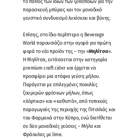
το πάθος των ίδιων των ζυθοποιών για την
παρασκευή μπύρας και τον μοναδικό
γευστικό συνδυασμό λυκίσκου και βύνης.
Επίσης, στο ίδιο περίπτερο
η Beverage
World παρουσιάζει
στην αγορά για πρώτη
φορά το νέο προϊόν της – την «
Μηλίτσα
».
Η Μηλίτσα, εντάσσεται στην κατηγορία
premium craft cider και έρχεται να
προσφέρει μια ατόφια γεύση μήλου.
Παράγεται με επιλεγμένες ποικιλίες
ζουμερών φρέσκων μήλων, όπως
«λόρτικα» και «καθιστά», από τοπικούς
παραγωγούς της περιοχής της Πιτσιλιάς και
του Φαρμακά στην Κύπρο, ενώ διατίθεται
σε δύο μοναδικές γεύσεις – Μήλο και
Φράουλας με lime.