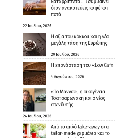
καταρρίπτεται: Τι συμβαίνει
όταν ανακατεύεις καφέ και
ποτό
22 Ιουλίου, 2026
H αξία του κόκκου και η νέα
μεγάλη τάση της Ευρώπης
29 Ιουλίου, 2026
Η επανάσταση του «Low Caf»
4 Αυγούστου, 2026
«Το Μάννα» , η οικογένεια
Τσατσαρωνάκη και ο νέος
επενδυτής
24 Ιουλίου, 2026
Από το απλό take-away στα
tailor-made χαρμάνια και το