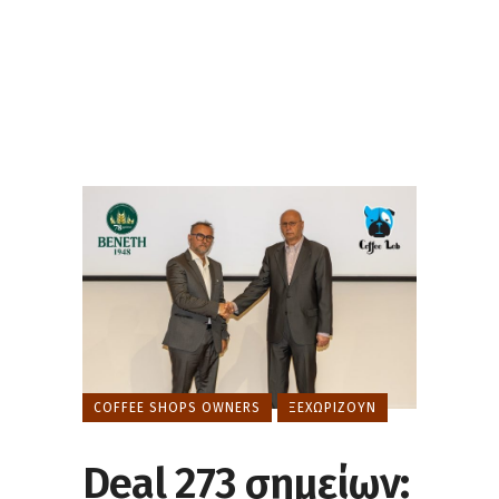
COFFEE SHOPS OWNERS
ΞΕΧΩΡΊΖΟΥΝ
Deal 273 σημείων: