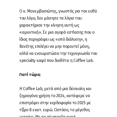
Ο κ. Μονεμβασιώτης, γνωστός για τον ευθύ
του λόγο, δεν μάσησε τα λόγια του:
χαρακτήρισε την κίνηση αυτή ως
«αμυντική». Σε μια αγορά εστίασης που ο
ίδιος περιγράφει ως «υπό διάλυση», η
Βενέτης επιλέγει να μην πορευτεί μόνη,
αλλά να ενσωματώσει την τεχνογνωσία του
specialty καφέ που διαθέτει η Coffee Lab.
Γιατί τώρα;
Η Coffee Lab, μετά από μια δύσκολη και
ζημιογόνα χρήση το 2024, κατάφερε να
επιστρέψει στην κερδοφορία το 2025 με
τζίρο 8 εκατ. ευρώ. Ωστόσο, το μέγεθος
μετράει. Με τη σύμπραξη αυτή,