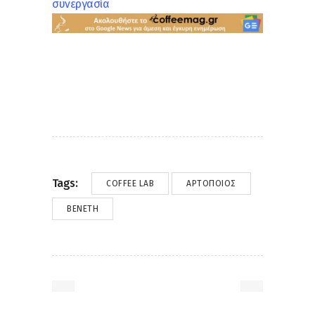
συνεργασία
Tags:
COFFEE LAB
ΑΡΤΟΠΟΙΌΣ
ΒΕΝΈΤΗ