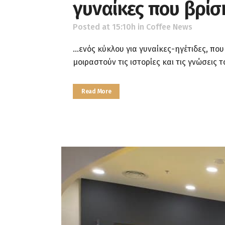
γυναίκες που βρίσ
Posted at 15:10h
in
Coffee News
...ενός κύκλου για γυναίκες-ηγέτιδες, 
μοιραστούν τις ιστορίες και τις γνώσεις 
Read More