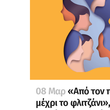
08 Μαρ
«Από τον 
μέχρι το φλιτζάνι»,