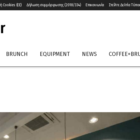
ή Cookies (ΕΕ)
Δήλωση συμμόρφωσης (2018/334)
Επικοινωνία
Στείλτε Δελτία Τύπο
BRUNCH
EQUIPMENT
NEWS
COFFEE+BR