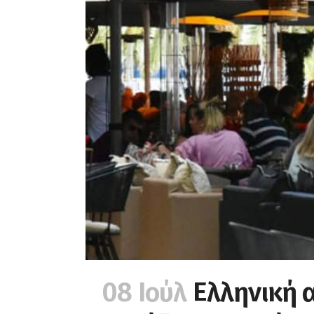
08 Ιούλ
Ελληνική α