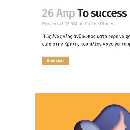
26 Απρ
Το success
Posted at 12:58h
in
Coffee Places
Πώς ένας νέος άνθρωπος κατάφερε να φ
café στην Κρήτη, που πλέον «ανοίγει τα 
Read More