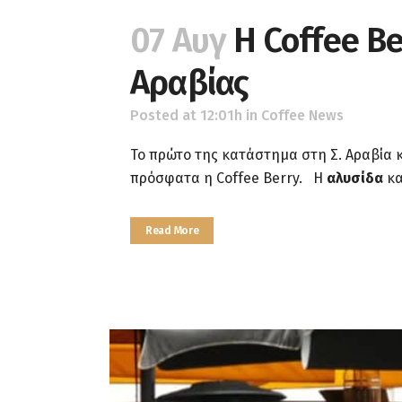
07 Αυγ
H Coffee Be
Αραβίας
Posted at 12:01h
in
Coffee News
Το πρώτο της κατάστημα στη Σ. Αραβία κ
πρόσφατα η Coffee Berry. Η
αλυσίδα
κα
Read More