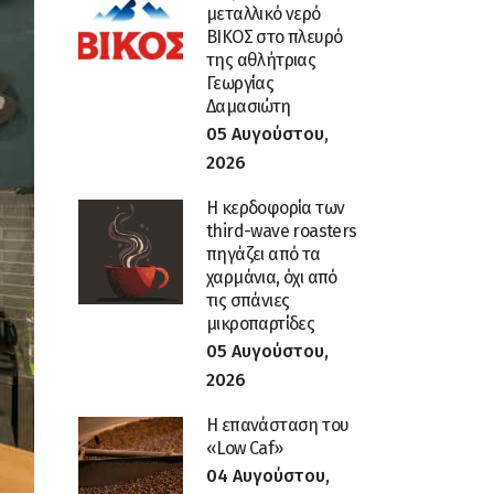
μεταλλικό νερό
ΒΙΚΟΣ στο πλευρό
της αθλήτριας
Γεωργίας
Δαμασιώτη
05 Αυγούστου,
2026
Η κερδοφορία των
third-wave roasters
πηγάζει από τα
χαρμάνια, όχι από
τις σπάνιες
μικροπαρτίδες
05 Αυγούστου,
2026
Η επανάσταση του
«Low Caf»
04 Αυγούστου,