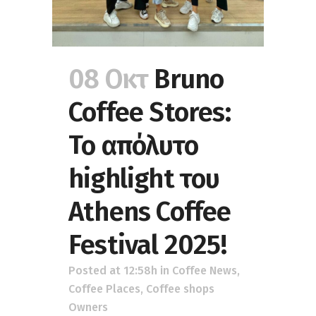
08 Οκτ
Bruno
Coffee Stores:
Το απόλυτο
highlight του
Athens Coffee
Festival 2025!
Posted at 12:58h
in
Coffee News
,
Coffee Places
,
Coffee shops
Owners