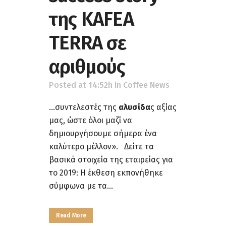
της KAFEA
TERRA σε
αριθμούς
Posted at 14:52h
in
Coffee News
...συντελεστές της
αλυσίδα
ς αξίας
μας, ώστε όλοι μαζί να
δημιουργήσουμε σήμερα ένα
καλύτερο μέλλον». Δείτε τα
βασικά στοιχεία της εταιρείας για
το 2019: Η έκθεση εκπονήθηκε
σύμφωνα με τα...
Read More