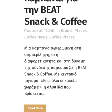
την BΕΑΤ
Snack & Coffee
Posted at 12:26h
in
Brunch Places
,
Coffee News
,
Coffee Places
Μια καμπάνια αφιερωμένη στη
συμπερίληψη, στη
διαφορετικότητα και στη δύναμη
της σύνδεσης παρουσιάζει η BΕΑΤ
Snack & Coffee. Με κεντρικό
μήνυμα: «Εδώ όλοι οι καλοί…
χωράμε!», η
αλυσίδα
που
βρίσκεται...
Read More