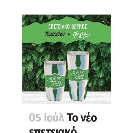
05 Ιούλ
Το νέο
επετειακό