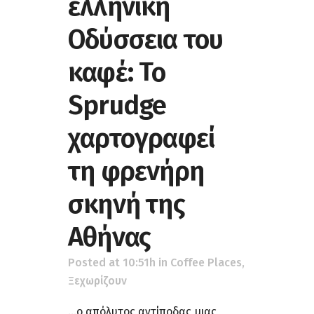
ελληνική
Οδύσσεια του
καφέ: Το
Sprudge
χαρτογραφεί
τη φρενήρη
σκηνή της
Αθήνας
Posted at 10:51h
in
Coffee Places
,
Ξεχωρίζουν
...ο απόλυτος αντίποδας μιας