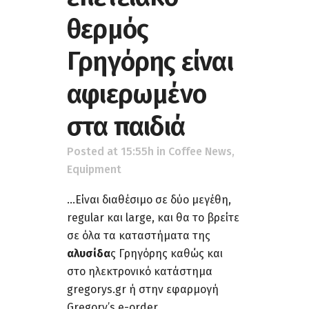
θερμός
Γρηγόρης είναι
αφιερωμένο
στα παιδιά
Posted at 15:55h
in
Coffee News
,
Equipment
...Είναι διαθέσιμο σε δύο μεγέθη,
regular και large, και θα το βρείτε
σε όλα τα καταστήματα της
αλυσίδα
ς Γρηγόρης καθώς και
στο ηλεκτρονικό κατάστημα
gregorys.gr ή στην εφαρμογή
Gregory’s e-order....