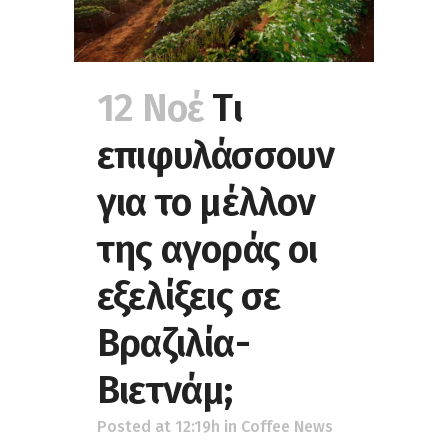
12 Νοέ
Tι
επιφυλάσσουν
για το μέλλον
της αγοράς οι
εξελίξεις σε
Βραζιλία-
Βιετνάμ;
Posted at 12:19h
in
Coffee News