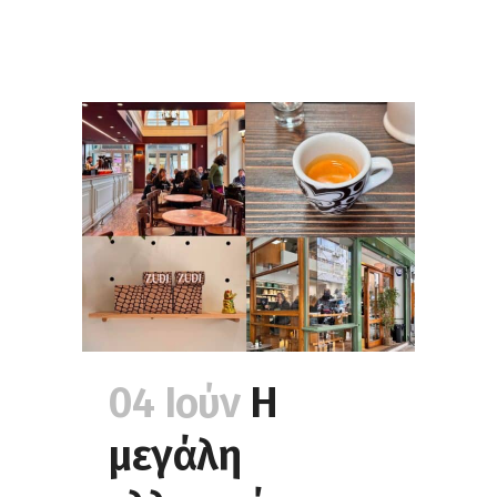
04 Ιούν
Η
μεγάλη