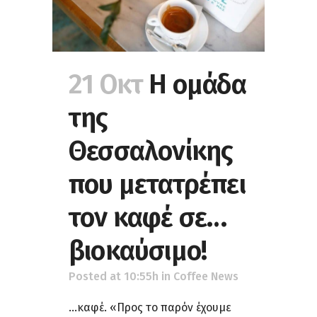
21 Οκτ
H ομάδα
της
Θεσσαλονίκης
που μετατρέπει
τον καφέ σε…
βιοκαύσιμο!
Posted at 10:55h
in
Coffee News
...καφέ. «Προς το παρόν έχουμε