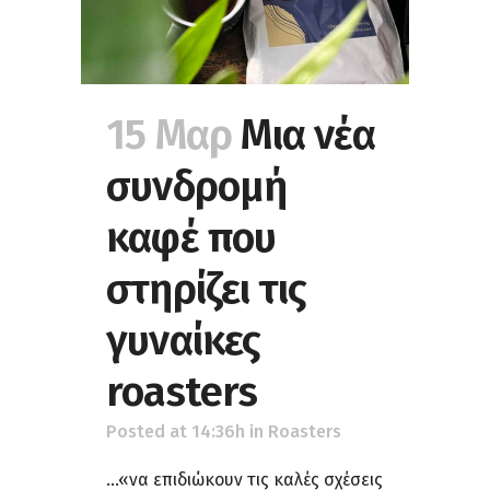
15 Μαρ
Μια νέα
συνδρομή
καφέ που
στηρίζει τις
γυναίκες
roasters
Posted at 14:36h
in
Roasters
...«να επιδιώκουν τις καλές σχέσεις