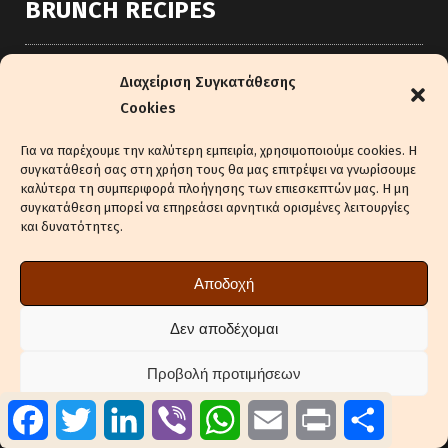
BRUNCH RECIPES
Ρολάκια με φιστικοβούτυρο
Διαχείριση Συγκατάθεσης
Cookies
29 Ιουλίου, 2026
Για να παρέχουμε την καλύτερη εμπειρία, χρησιμοποιούμε cookies. Η
συγκατάθεσή σας στη χρήση τους θα μας επιτρέψει να γνωρίσουμε
Σάντουιτς με brie και φράουλες
καλύτερα τη συμπεριφορά πλοήγησης των επιεσκεπτών μας. Η μη
συγκατάθεση μπορεί να επηρεάσει αρνητικά ορισμένες λειτουργίες
24 Ιουλίου, 2026
και δυνατότητες.
Coffee cheesecake
Αποδοχή
15 Ιουλίου, 2026
Δεν αποδέχομαι
Προβολή προτιμήσεων
Facebook
Twitter
LinkedIn
Viber
WhatsApp
Email
Print
Μοιραστ
EQUIPMENT
Πολιτική Cookies
Πολιτική Απορρήτου