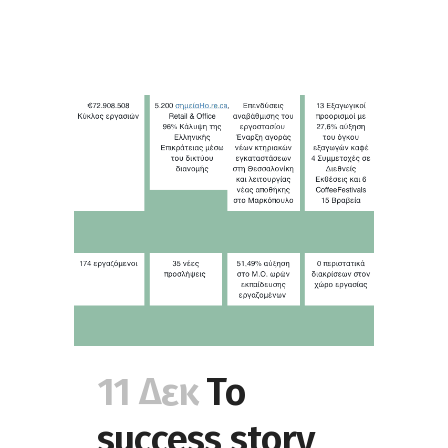
11 Δεκ
To
success story