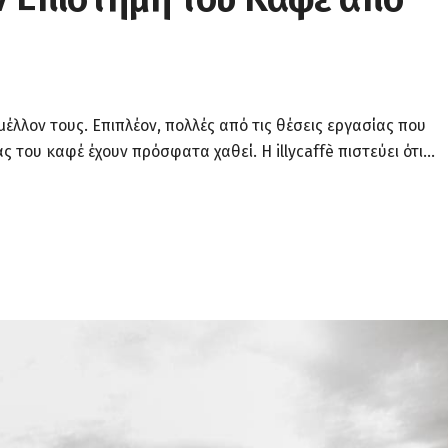
μέλλον τους. Επιπλέον, πολλές από τις θέσεις εργασίας που
ς του καφέ έχουν πρόσφατα χαθεί. Η illycaffè πιστεύει ότι...