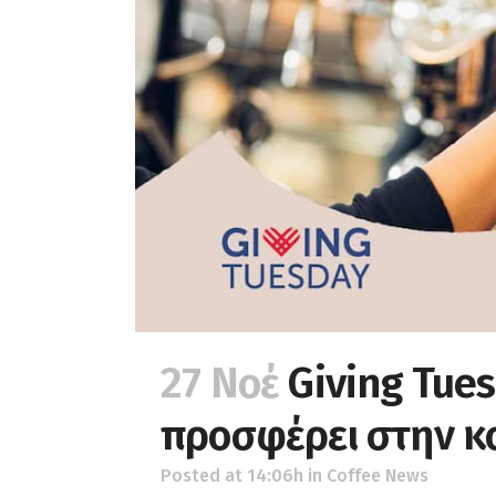
27 Νοέ
Giving Tues
προσφέρει στην κ
Posted at 14:06h
in
Coffee News