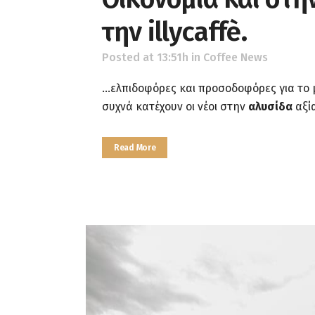
την illycaffè.
Posted at 13:51h
in
Coffee News
...ελπιδοφόρες και προσοδοφόρες για το 
συχνά κατέχουν οι νέοι στην
αλυσίδα
αξία
Read More