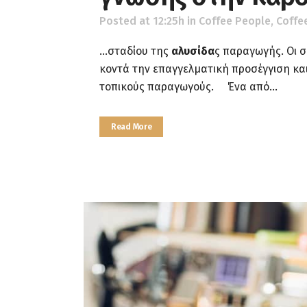
Posted at 12:25h
in
Coffee People
,
Coffe
...σταδίου της
αλυσίδα
ς παραγωγής. Οι 
κοντά την επαγγελματική προσέγγιση κα
τοπικούς παραγωγούς​. Ένα από...
Read More