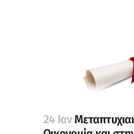
24 Ιαν
Mεταπτυχια
Οικονομία και στη