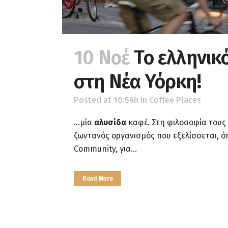
10 Νοέ
Το ελληνικό
στη Νέα Υόρκη!
Posted at 10:59h
in
Coffee Places
...μία
αλυσίδα
καφέ. Στη φιλοσοφία τους 
ζωντανός οργανισμός που εξελίσσεται, όπ
Community, για...
Read More