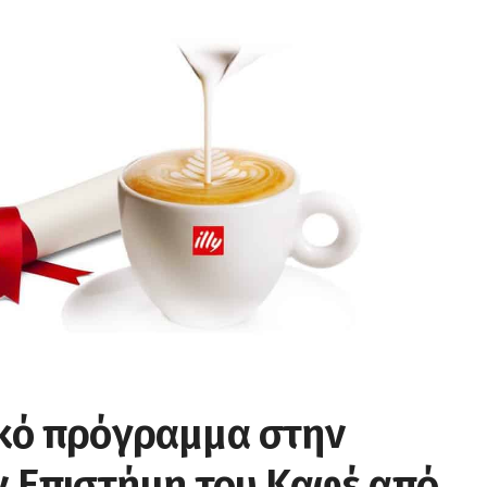
κό πρόγραμμα στην
ν Επιστήμη του Καφέ από