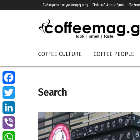
Ενδιαφέρεστε για Διαφήμιση
Πολιτική Απορρήτου
Πολιτικ
COFFEE CULTURE
COFFEE PEOPLE
Search
Facebook
Twitter
LinkedIn
Viber