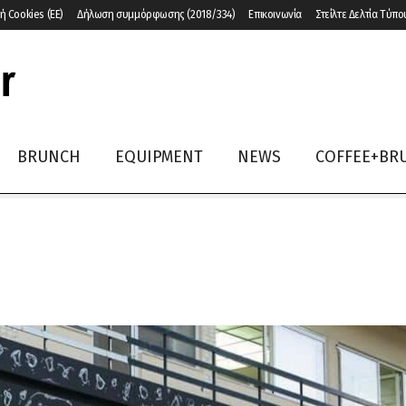
ή Cookies (ΕΕ)
Δήλωση συμμόρφωσης (2018/334)
Επικοινωνία
Στείλτε Δελτία Τύπο
BRUNCH
EQUIPMENT
NEWS
COFFEE+BR