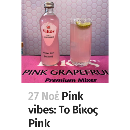
27 Νοέ
Pink
vibes: Το Βίκος
Pink