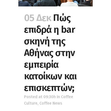
05 Δεκ
Πώς
επιδρά η bar
σκηνή της
Αθήνας στην
εμπειρία
κατοίκων και
επισκεπτών;
Posted at 09:30h
in
Coffee
Culture
,
Coffee News