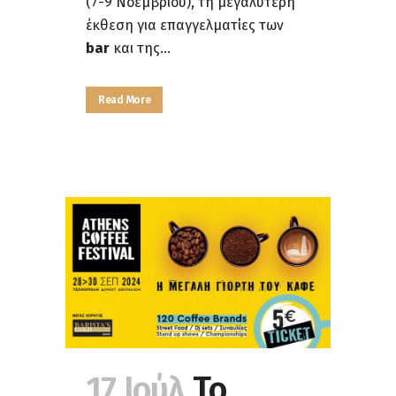
(7-9 Νοεμβρίου), τη μεγαλύτερη
έκθεση για επαγγελματίες των
bar
και της...
Read More
17 Ιούλ
Το