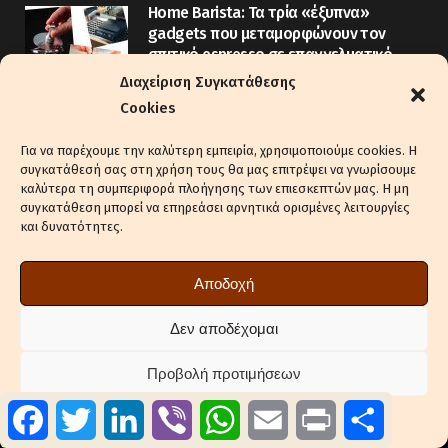
Home Barista: Τα τρία «έξυπνα»
gadgets που μεταμορφώνουν τον
σπιτικό espresso σε επαγγελματικό
Διαχείριση Συγκατάθεσης
29 Μαΐου, 2026
Cookies
Freeze Cup: Eνα καινοτόμο
επαναχρησιμοποιούμενο ποτήρι
Για να παρέχουμε την καλύτερη εμπειρία, χρησιμοποιούμε cookies. Η
συγκατάθεσή σας στη χρήση τους θα μας επιτρέψει να γνωρίσουμε
7 Μαΐου, 2026
καλύτερα τη συμπεριφορά πλοήγησης των επιεσκεπτών μας. Η μη
συγκατάθεση μπορεί να επηρεάσει αρνητικά ορισμένες λειτουργίες
και δυνατότητες.
Αποδοχή
Δεν αποδέχομαι
Προβολή προτιμήσεων
Facebook
Twitter
LinkedIn
Viber
WhatsApp
Email
Print
Μοιραστ
Λυσικράτους 64, 17674 Καλλιθέα
Πολιτική Cookies
Πολιτική Απορρήτου
210 998 4950 (τηλ. κέντρο)