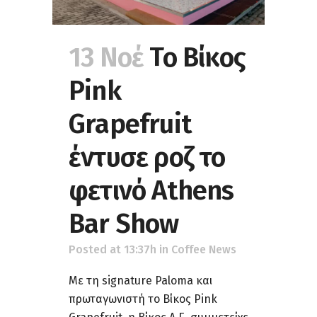
13 Νοέ
Το Βίκος
Pink
Grapefruit
έντυσε ροζ το
φετινό Athens
Bar Show
Posted at 13:37h
in
Coffee News
Με τη signature Paloma και
πρωταγωνιστή το Βίκος Pink