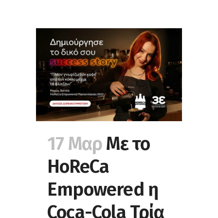
17 Μαρ
Με το
HoReCa
Empowered η
Coca-Cola Τρία