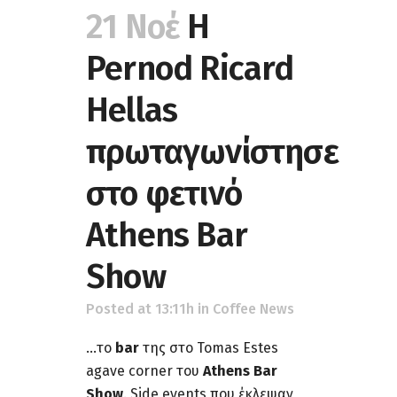
21 Νοέ
Η
Pernod Ricard
Hellas
πρωταγωνίστησε
στο φετινό
Athens Bar
Show
Posted at 13:11h
in
Coffee News
...το
bar
της στο Tomas Estes
agave corner του
Athens Bar
Show
. Side events που έκλεψαν