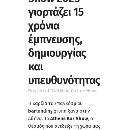
γιορτάζει 15
χρόνια
έμπνευσης,
δημιουργίας
και
υπευθυνότητας
Posted at 14:16h
in
Coffee News
Η καρδιά του παγκόσμιου
bar
tending χτυπά ξανά στην
Αθήνα. Το
Athens Bar Show
, ο
θεσμός που ανέδειξε τη χώρα μας